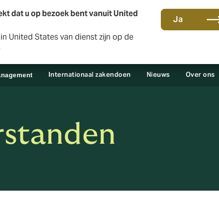
kt dat u op bezoek bent vanuit United
Ja
n United States van dienst zijn op de
Contact en kantoren
Sc
e
Internationaal zakendoen
Nieuws
Over ons
anagement
rstanden