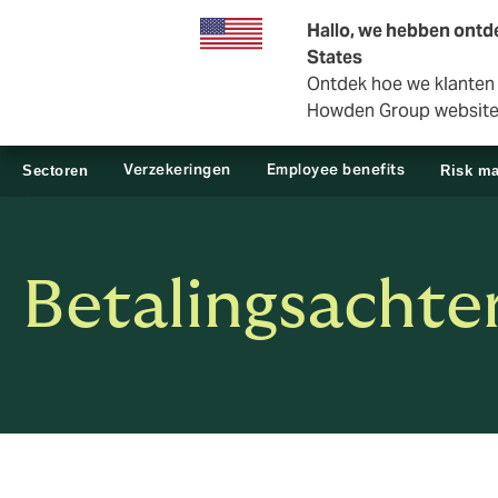
Zakelijk
Private Insurance
Hallo, we hebben ontde
States
Ontdek hoe we klanten i
Howden Group websit
Verzekeringen
Employee benefits
Sectoren
Risk m
Betalingsachte