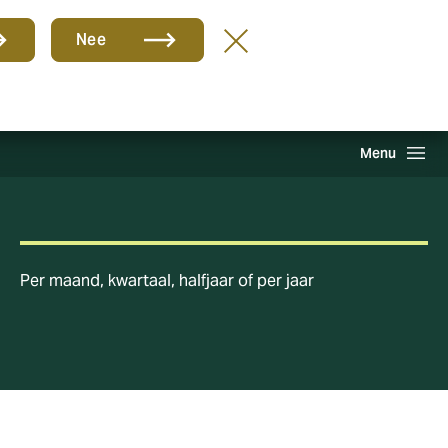
Groep
NL
Nee
hade melden
Inloggen
Howden One Network
Zoeken
Menu
Per maand, kwartaal, halfjaar of per jaar