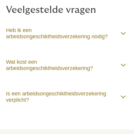
situatie kan uw adviseur de verschillende
Veelgestelde vragen
mogelijkheden met u doornemen.
Heb ik een
arbeidsongeschiktheidsverzekering nodig?
Wat kost een
arbeidsongeschiktheidsverzekering?
Is een arbeidsongeschiktheidsverzekering
verplicht?