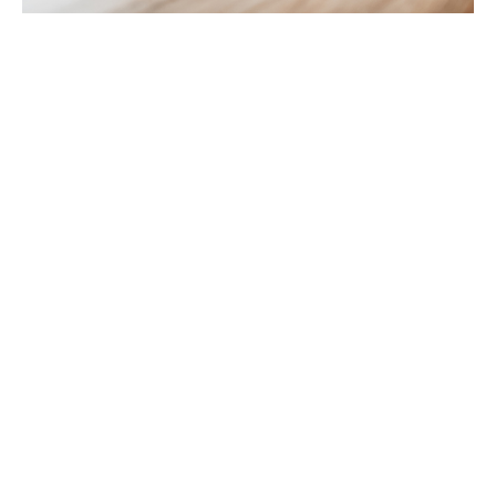
Waarom een
arbeidsongeschiktheidsver
zekering?
Heeft u iets geregeld als uw inkomsten gedeeltelijk of
volledig wegvallen? Als professional bent u hier liever
niet mee bezig: tijdelijk of langdurig arbeidsongeschikt
raken. Maar toch is het slim om bij dit risico stil te
staan. Met een arbeidsongeschiktheidsverzekering
(AOV) bent u verzekerd van een inkomen als u
arbeidsongeschikt raakt.