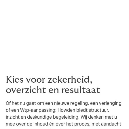
Extra kosten voor tijdelijke dekking van
medewerkers.
Onrust binnen de organisatie.
Risico op het niet naleven van wettelijke
vereisten.
Door tijdig te starten en documenten compleet aan te
leveren, voorkomt u verrassingen en kunt u op tijd
duidelijkheid geven aan uw medewerkers.
Kies voor zekerheid,
overzicht en resultaat
Of het nu gaat om een nieuwe regeling, een verlenging
of een Wtp-aanpassing: Howden biedt structuur,
inzicht en deskundige begeleiding. Wij denken met u
mee over de inhoud én over het proces, met aandacht