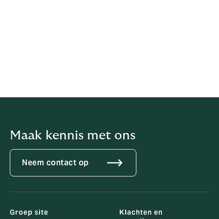
Polisvoorwaarden Chabot
assuradeuren
Polisvoorwaarden Mutsaerts
assuradeuren
Maak kennis met ons
Neem contact op
Groep site
Klachten en