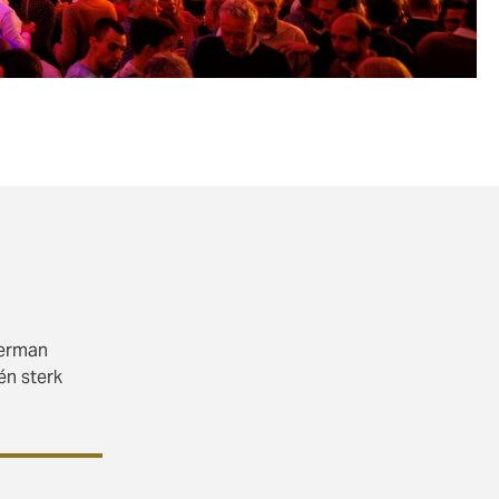
derman
én sterk