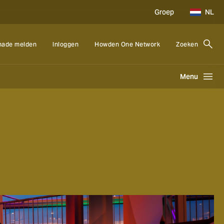
Groep
NL
hade melden
Inloggen
Howden One Network
Zoeken
Menu