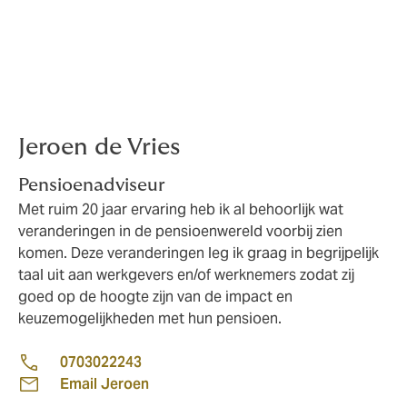
werknemers op hun telefoon of iPad hun persoonlijke
gegevens laden. Persoonlijk inzicht zet mensen aan tot
actie aan en dat maakt de interesse voor de een-op-
een gesprekken over de persoonlijke situatie, veel
groter. Na afloop van de bijeenkomst gaat de
werknemer naar huis met persoonlijke inzichten!
Jeroen de Vries
Pensioenadviseur
Met ruim 20 jaar ervaring heb ik al behoorlijk wat
veranderingen in de pensioenwereld voorbij zien
komen. Deze veranderingen leg ik graag in begrijpelijk
taal uit aan werkgevers en/of werknemers zodat zij
goed op de hoogte zijn van de impact en
keuzemogelijkheden met hun pensioen.
0703022243
Email Jeroen