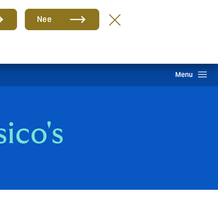
Groep
NL
Nee
hade melden
Inloggen
Howden One Network
Zoeken
Menu
ico's