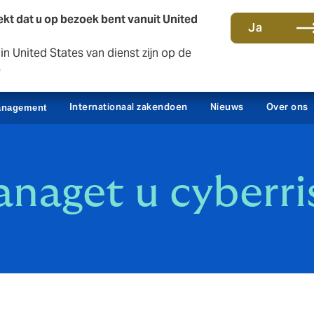
kt dat u op bezoek bent vanuit United
Ja
n United States van dienst zijn op de
Contact en kantoren
Sc
e
Internationaal zakendoen
Nieuws
Over ons
anagement
naget u cyberris