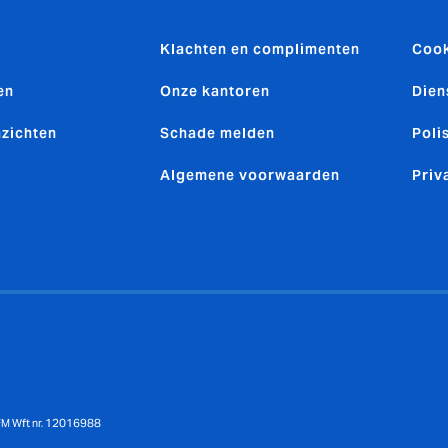
Klachten en complimenten
Cook
en
Onze kantoren
Dien
nzichten
Schade melden
Poli
Algemene voorwaarden
Priv
AFM Wft nr. 12016988