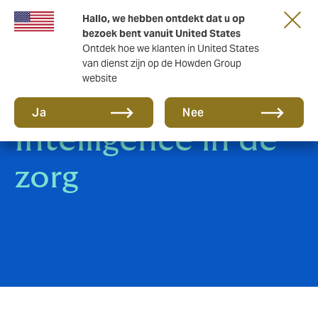
Hallo, we hebben ontdekt dat u op
bezoek bent vanuit United States
Ontdek hoe we klanten in United States
van dienst zijn op de Howden Group
website
E-Paper: Artificial
Ja
Nee
Intelligence in de
zorg