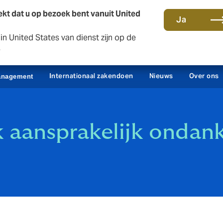
kt dat u op bezoek bent vanuit United
Ja
n United States van dienst zijn op de
Contact en kantoren
Sc
e
Internationaal zakendoen
Nieuws
Over ons
anagement
 aansprakelijk ondank