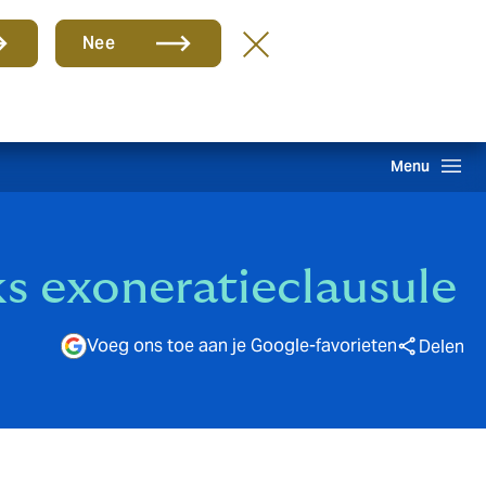
Groep
NL
Nee
hade melden
Inloggen
Howden One Network
Zoeken
Menu
s exoneratieclausule
Voeg ons toe aan je Google-favorieten
Delen