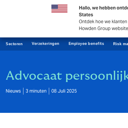
Zakelijk
Private Insurance
Hallo, we hebben ontde
States
Ontdek hoe we klanten i
Howden Group websit
Verzekeringen
Employee benefits
Sectoren
Risk m
Advocaat persoonlijk
Nieuws
3 minuten
08 Juli 2025