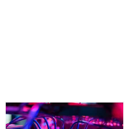
de propriété intellectuelle. Les pratiques courantes
incluent des CGV (Conditions Générales de Vente) et
des SLA (Service Level Agreements) détaillant les
obligations et les responsabilités des parties.
Les futurs litiges pourraient porter sur des questions
de violation de propriété intellectuelle, de non-respect
des données confidentielles et de défaut de
performance des IA. En matière d’assurance, cela
soulève des questions sur la couverture des risques :
est-ce que cela relève de la RC Professionnelle ou des
Cyber Risques ? La couverture des risques de
propriété intellectuelle, souvent sous-limitée dans les
polices RC Professionnelle, devra être revue pour
mieux protéger les éditeurs.