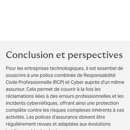
Simmons & Simmons, to support our clients at every
stage to ensure optimal protection of their activities.
This article was written in collaboration with Jean-Guibert
Ciavaldini, Head of the Tech sector at Howden, and Eric
Le Quellenec, Tech Partner at Simmons & Simmons LLP.
Conclusion et perspectives
Pour les entreprises technologiques, il est essentiel de
souscrire à une police combinée de Responsabilité
Civile Professionnelle (RCP) et Cyber auprès d'un même
assureur. Cela permet de couvrir à la fois les
réclamations liées à des erreurs professionnelles et les
incidents cybernétiques, offrant ainsi une protection
complète contre les risques complexes inhérents à ces
activités. Les polices d’assurance doivent être
régulièrement revues et adaptées aux évolutions