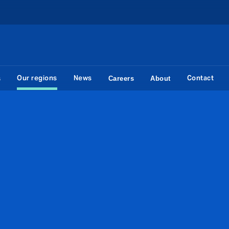
Our regions
News
Contact
s
Careers
About