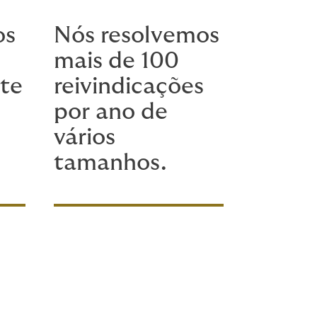
os
Nós resolvemos
mais de 100
rte
reivindicações
por ano de
vários
tamanhos.
e