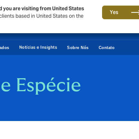
d you are visiting from United States
Yes
lients based in United States on the
Notícias e Insights
vados
Sobre Nós
Contato
 e Espécie