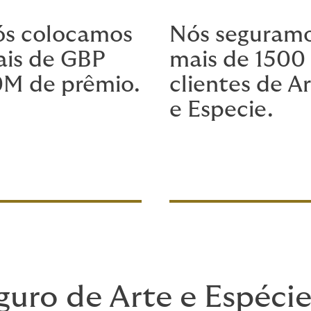
s colocamos
Nós seguram
is de GBP
mais de 1500
M de prêmio.
clientes de A
e Especie.
guro de Arte e Espéci