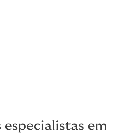
 muito a sério; falar em nome dos interesses de nossos cli
 base em insights.
za que pode aumentar os custos, erodir a confiança dos stake
jeto. Usamos a gestão de riscos e seguros estrategicamente p
 vantagem competitiva.
. Isso porque nós personalizamos contratos para satisfação 
de as reivindicações muitas vezes falham - esse é o benefíci
que arriscar uma política pronta e ser desapontado onde mai
especialistas em