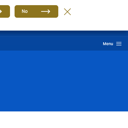
Grupo
BR-PT
No
Sinistros
Howden One Network
Buscar
Menu