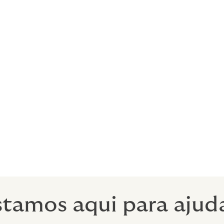
tá na vanguarda do desenvolvimento de
lientes com ativos imobiliários no Reino
rável na concepção e aquisição de sol
s, desde proprietários de edifícios únic
ucionais com portfólios pan-europeus.
stamos aqui para ajuda