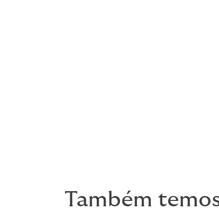
Nós levamos nosso papel como seu corretor
que fazemos de melhor.
Soluções de risco construídas com
No setor imobiliário, o risco cria incerte
dificultar a entrega dos objetivos do pro
essa incerteza, dando à sua empresa uma
Respostas prontas para servir
A prova do seguro está nas reivindicações
desde o início. Nós sabemos as lacunas on
verdadeiro especialista do seu lado. Por 
Também temos 