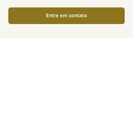
Entre em contato
ciclo de vida imobiliário. Você quer um parceiro experient
urante todo o processo. E quando as coisas saem do contro
reivindicações sejam resolvidas rapidamente e eficazmente.