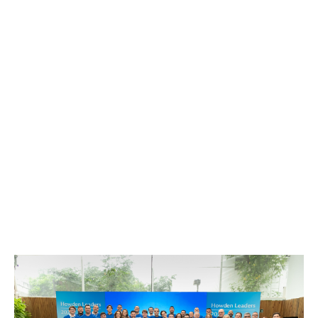
Nossa cultura
Trabalhamos duro para construir uma cultura
acolhedora e apoiadora. Contratamos pessoas com o
talento que traz sucesso e oportunidade de
crescimento – e as ajudamos a fazer exatamente isso.
A Howden é uma empresa global com mentalidade
empreendedora, e colocamos nossas pessoas em
primeiro lugar em tudo que fazemos.
Valorizamos pensamentos independentes, celebramos
experiências diferentes e nos esforçamos para tornar
a Howden um ótimo lugar para se trabalhar.