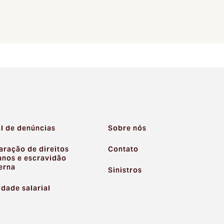
l de denúncias
Sobre nós
aração de direitos
Contato
nos e escravidão
erna
Sinistros
ldade salarial