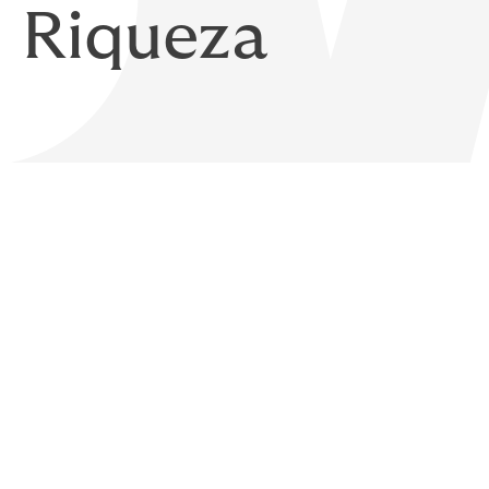
Riqueza
Se você estiver pensando na
para a próxima geração, o s
importante do seu plano de 
Com uma apólice de Vida Universal, os se
longo da vida da apólice. Ao considerar c