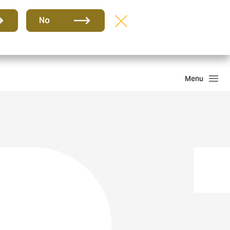
Grupo
BR-PT
No
Sinistros
Howden One Network
Buscar
Menu