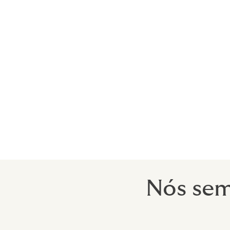
Howden poderá oferecer conselhos person
Muitos dos nossos clientes são
Desenvolvedores imobiliários
Empresários
Advogados
Médicos
Nós sem