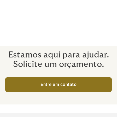
longo prazo.
Do diagnóstico inicial à consulta final, você pode
obter o tratamento que precisa mais rapidamente e
com menos complicações. Quando se trata de sua
saúde, por que se contentar com menos do que o
melhor?
Estamos aqui para ajudar.
Solicite um orçamento.
Entre em contato