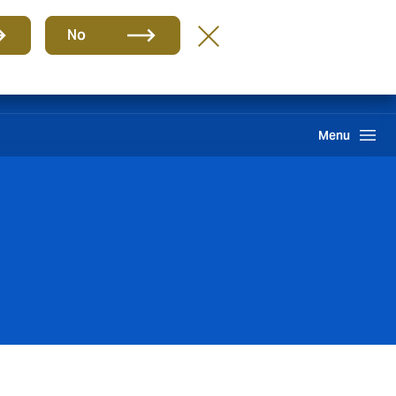
Grupo
BR-PT
No
Sinistros
Howden One Network
Buscar
Menu