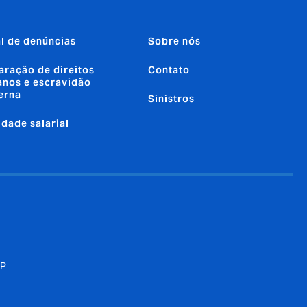
l de denúncias
Sobre nós
aração de direitos
Contato
nos e escravidão
erna
Sinistros
ldade salarial
SP