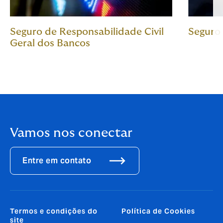
Seguro de Responsabilidade Civil
Seguro
Geral dos Bancos
Vamos nos conectar
Entre em contato
Termos e condições do
Política de Cookies
site