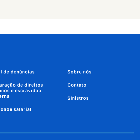
l de denúncias
Sobre nós
aração de direitos
Contato
nos e escravidão
erna
Sinistros
ldade salarial