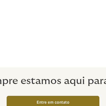
 importante que você pratique a leitura, a escrita e a esc
o poder de compra global para organizar seguro de qualida
 e apoiadores
os, a segurança sólida é o único caminho ético a seguir. Coi
 É por isso que é importante para os seus participantes de e
m especialista independente: quando as coisas saem erradas
pre estamos aqui para
Entre em contato