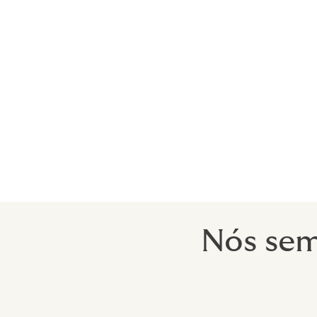
Como parte do processo de aprendizagem, é
Hyperion
Nós somos capazes de usar noss
preço acessível.
Especialistas independentes
Quando se trata de realizar ensaios clínic
dar errado, mesmo se você fez tudo certo.
colegas ter a cobertura organizada por u
pronto para isso.
Nós sem