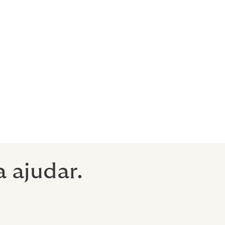
uta.
Grupo
de a um
sas podem
nsaio e seus
, você está
 ajudar.