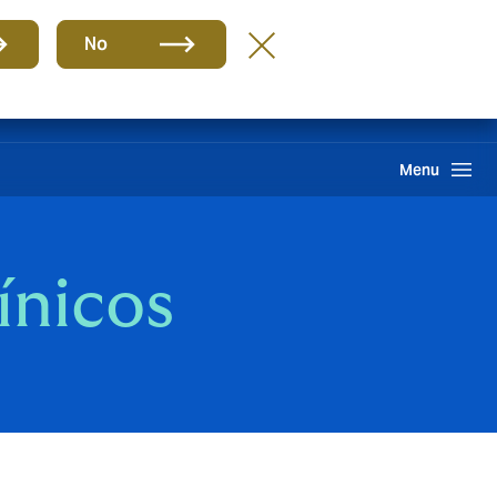
Grupo
BR-PT
No
Sinistros
Howden One Network
Buscar
Menu
ínicos