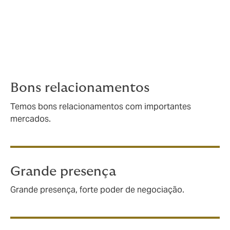
Howden cria seguros personalizados para
cenários complexos. Trabalhando com
alguns dos maiores players internacionais,
lidamos com qualquer aspecto de risco
marítimo, independentemente do
tamanho ou complexidade.
Bons relacionamentos
Temos bons relacionamentos com importantes
mercados.
Grande presença
Grande presença, forte poder de negociação.