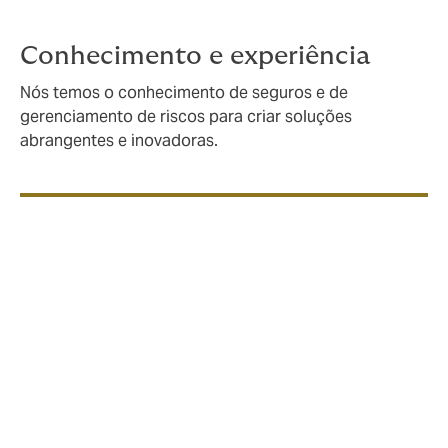
Conhecimento e experiência
Nós temos o conhecimento de seguros e de
gerenciamento de riscos para criar soluções
abrangentes e inovadoras.
Se você for proprietário, estiver construindo,
prestando consultoria ou operando no mar, precisará
de um parceiro de seguros com profundo
entendimento das questões que enfrenta e uma forte
rede com seguradoras especializadas tanto
localmente quanto globalmente.