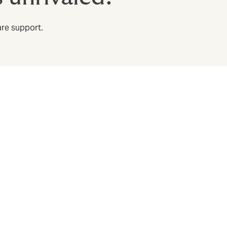
are support.
istros desde