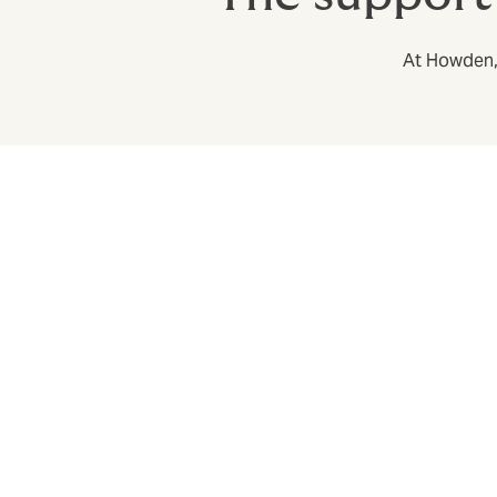
At Howden, 
Solução rápida de sinistros com no
A agilização de sinistros é uma grande par
a fase de projeto, para economizar tempo
Comunicando sua oferta
Como com todas as políticas de benefício
adequadamente é desperdício. Estamos à d