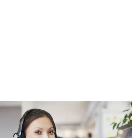
rocessamento
nças.