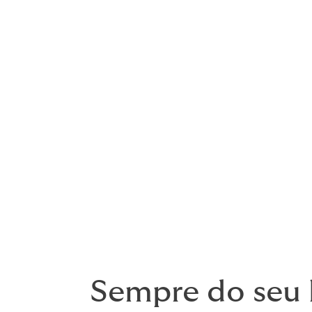
Ajudando a RH a economizar tempo
Nós nos tornamos um recurso adicional e
de documentos não sejam uma carga para
Realizamos revisões de políticas, monitor
Compare-se à sua concorrência
Compare sua oferta com outras empresas d
Sempre do seu l