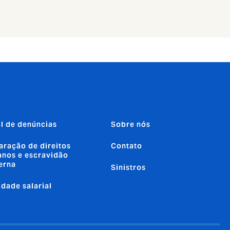
l de denúncias
Sobre nós
aração de direitos
Contato
nos e escravidão
erna
Sinistros
ldade salarial