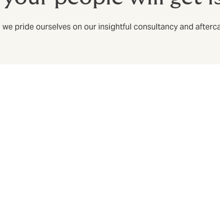
we pride ourselves on our insightful consultancy and afterc
sso próprio departamente de sinistros
te do papel do corretor: incluímos a resolução rápida de sin
 e estresse quando mais importa.
s para funcionários, comprar bem-estar e não comunicar
isposição para ajudar e ajudá-lo a maximizar o benefício.