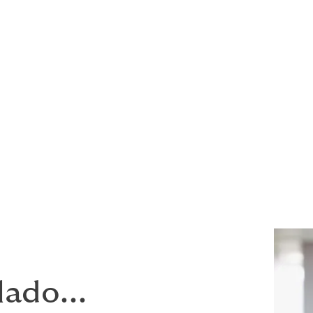
 minimizando a burocracia
m que você pode contar - garantimos que a inscrição e o p
 você.
amos renovações e facilitamos a inscrição, exclusão e cobra
a sua indústria.
ado...