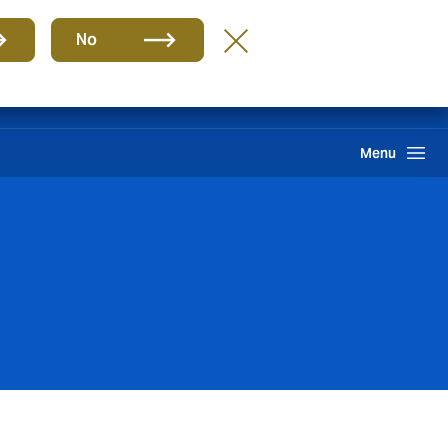
Grupo
BR-PT
No
Sinistros
Howden One Network
Buscar
Menu