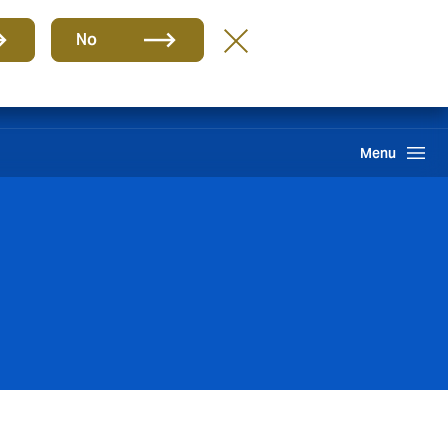
Grupo
BR-PT
No
Sinistros
Howden One Network
Buscar
Menu