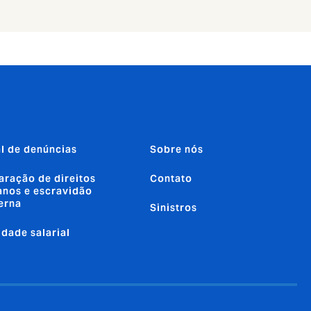
l de denúncias
Sobre nós
aração de direitos
Contato
nos e escravidão
erna
Sinistros
ldade salarial