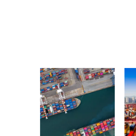
Linhas de produtos
Aviação
Carga e estoque
Marine