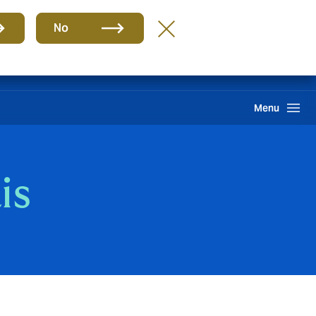
Grupo
BR-PT
No
Sinistros
Howden One Network
Buscar
Menu
is