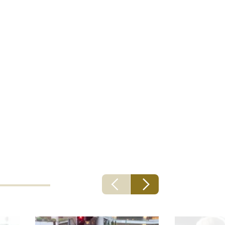
nos
alguém