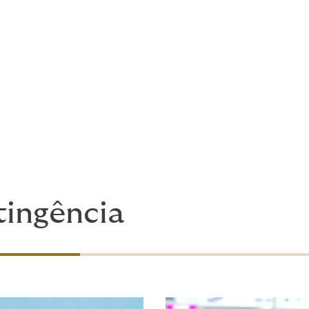
 o mercado de seguros, que aceita propostas inovadoras.
a demais. Seja o que for o mantenha acordado à noite, nós 
vel para transferir o risco do seu balanço patrimonial.
recuperação de desastres. Como é que 
to!
ingência