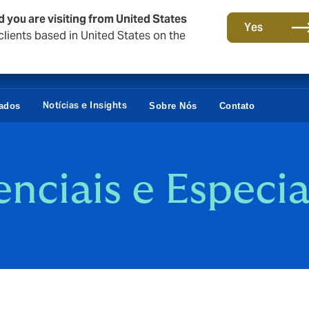
d you are visiting from United States
Yes
lients based in United States on the
Notícias e Insights
vados
Sobre Nós
Contato
nciais e Especia