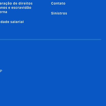
aração de direitos
Contato
nos e escravidão
erna
Sinistros
ldade salarial
SP