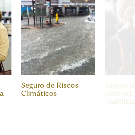
Seguro de Riscos
Seguro d
xa
Climáticos
Desonra 
Inabilita