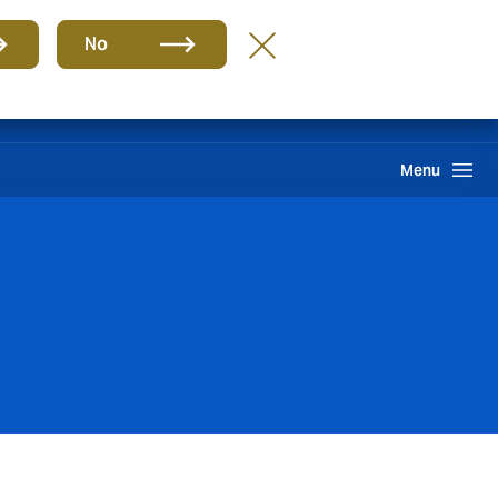
Grupo
BR-PT
No
Sinistros
Howden One Network
Buscar
Menu