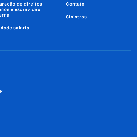
aração de direitos
Contato
nos e escravidão
erna
Sinistros
ldade salarial
SP