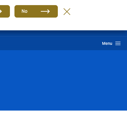
Grupo
BR-PT
No
Sinistros
Howden One Network
Buscar
Menu