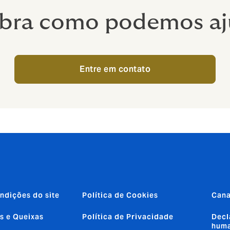
bra como podemos aj
Entre em contato
ndições do site
Política de Cookies
Cana
s e Queixas
Política de Privacidade
Decl
huma