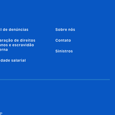
l de denúncias
Sobre nós
aração de direitos
Contato
nos e escravidão
erna
Sinistros
ldade salarial
SP