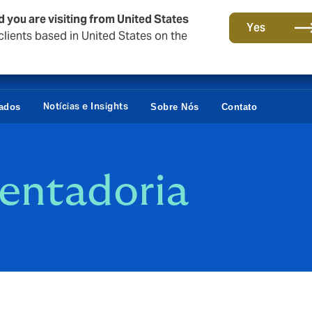
d you are visiting from United States
Yes
lients based in United States on the
Notícias e Insights
vados
Sobre Nós
Contato
entadoria