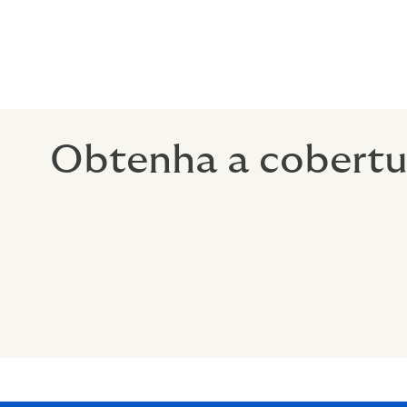
Porcentagem da renda pode ser i
Benefício de Aposentadoria Isen
quando eles se aposentarem.
Obtenha a cobertur