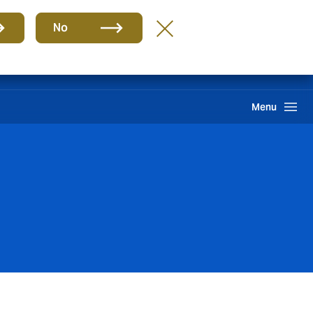
Grupo
BR-PT
No
Sinistros
Howden One Network
Buscar
Menu