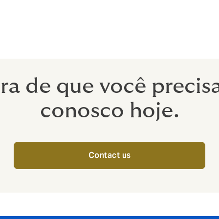
senta de imposto.
ta de Impostos: Paga isento de impostos para seus emprega
a de que você precis
conosco hoje.
Contact us