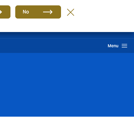
Grupo
BR-PT
No
Sinistros
Howden One Network
Buscar
Menu