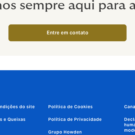
os sempre aqui para a
Entre em contato
ndições do site
Política de Cookies
Cana
s e Queixas
Política de Privacidade
Decl
huma
mod
Grupo Howden