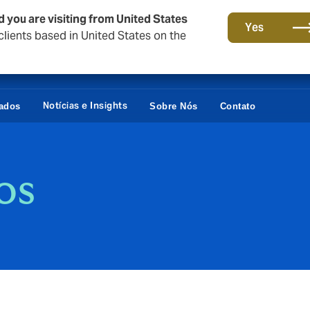
d you are visiting from United States
Yes
lients based in United States on the
Notícias e Insights
vados
Sobre Nós
Contato
os