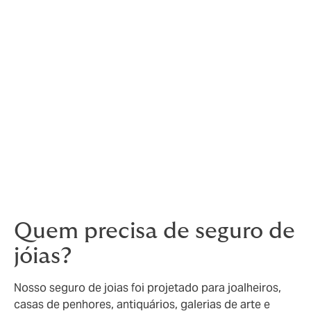
valiosos
No comércio de joias, diamantes e metais preciosos,
proteger seu estoque é vital. Joalheiros e outros
profissionais da indústria são alvos visíveis para
ladrões e fraudadores, que vendem ou trocam bens
roubados por uma fração do seu verdadeiro valor.
Com um seguro abrangente para Joalheiros, também
conhecido como "Jeweller´s Block", seu estoque e os
bens mais preciosos dos seus clientes estarão
protegidos.
Quem precisa de seguro de
jóias?
Nosso seguro de joias foi projetado para joalheiros,
casas de penhores, antiquários, galerias de arte e