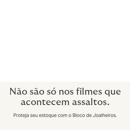
Atacadistas e fabricantes;
Varejistas de artigos de luxo;
Corretores de Penhor;
Operadores de mineração de diamantes
e pedras preciosas;
Transportadores.
Não são só nos filmes que
acontecem assaltos.
Proteja seu estoque com o Bloco de Joalheiros.