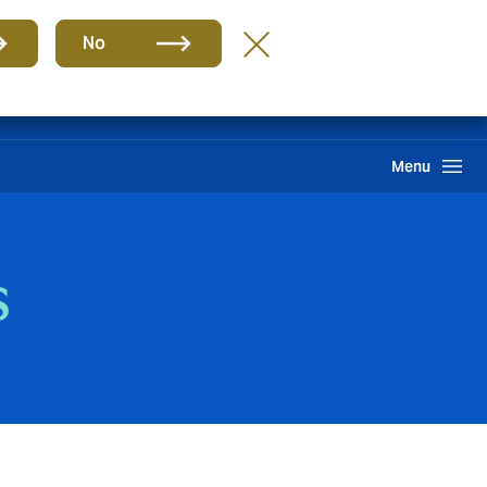
Grupo
BR-PT
No
Sinistros
Howden One Network
Buscar
Menu
s