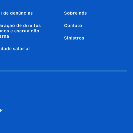
l de denúncias
Sobre nós
aração de direitos
Contato
nos e escravidão
erna
Sinistros
ldade salarial
SP