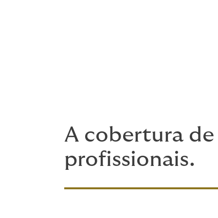
Seguro de Responsabilidade Civi
Seguro de Despesas Legais e Fina
Saúde e Bem-Estar do Funcionári
A cobertura de 
profissionais.