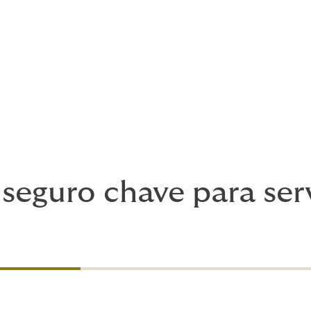
l Pública e dos Empregadores
nciamento de Litígios
o
seguro chave para ser