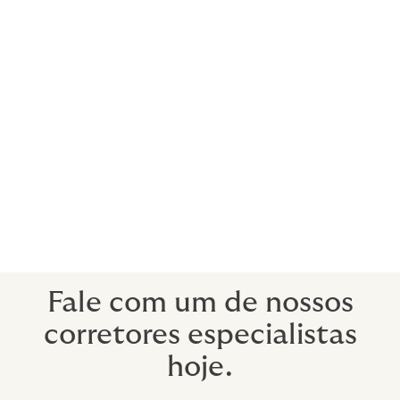
e ajuda a manter o ritmo da sua vida
agitada. Oferecemos soluções de seguro
que atendem os mais altos padrões
exigidos pela aviação privada.
Os clientes comerciais também podem se beneficiar
da nossa experiência e ter cobertura para:
Jatos privados, turbopropulsores, pistões e
outros;
Motor (incluindo turbina e pistão);
Acidente Pessoal.
Fale com um de nossos
corretores especialistas
hoje.