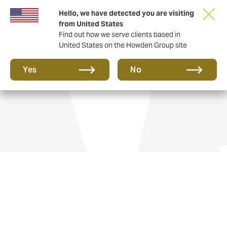
Hello, we have detected you are visiting
from United States
Find out how we serve clients based in
United States on the Howden Group site
Seguro de Aviação
Yes
No
Voar em jatos particulares lhe dá liberdade