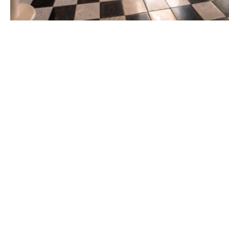
Nosso serviço inclui:
Uma revisão gratuita dos seus arranjos ex
Orientações sobre gerenciamento de
ris
gerenciamento de riscos.
Avaliações de propriedade -
ajudamos a or
obter os valores corretos.