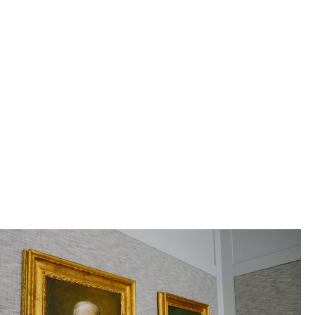
hes convier
presas e
es práticas
 segurança.