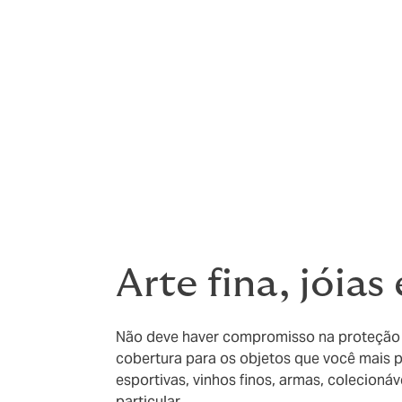
Serviço ao Cliente -
oferecemos visitas in 
(telefone, e-mail ou presencial). Nossa pr
Assistência de segurança -
trabalhamos c
oferecem consultoria de segurança comple
para você.
Avaliações -
também podemos ajudar com se
Arte fina, jóias
Não deve haver compromisso na proteção d
cobertura para os objetos que você mais pre
esportivas, vinhos finos, armas, colecionáve
particular.