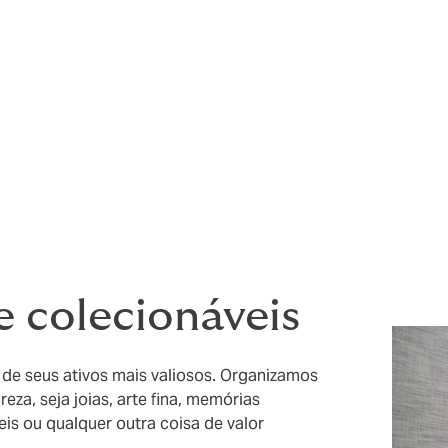
loco a clientes novos e podemos lidar da maneira que mais l
oposta de serviço é definida por sua agenda.
om especialistas da indústria que fornecem detalhes de em
ta, instalações seguras e conselhos gerais sobre as melhor
rviços de avaliação, consultoria de arte e codificação de
 e colecionáveis
e seus ativos mais valiosos. Organizamos
za, seja joias, arte fina, memórias
is ​​ou qualquer outra coisa de valor