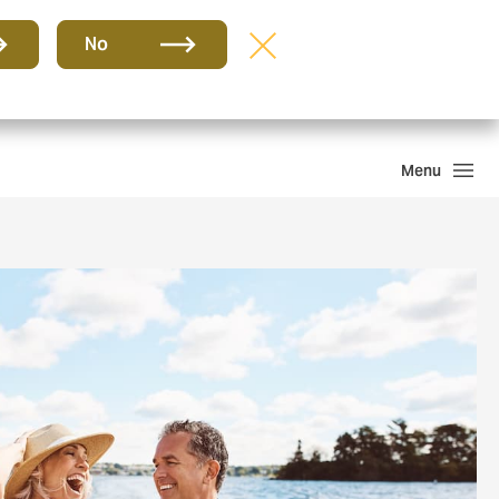
Grupo
BR-PT
No
Sinistros
Howden One Network
Buscar
Menu