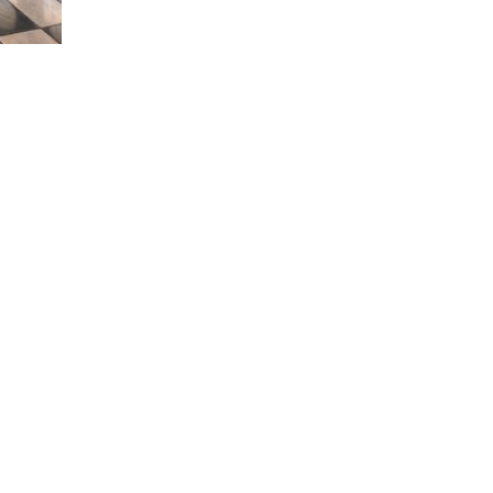
istentes.
cos -
nossos gerentes de conta oferecem conselhos úteis so
ganizar pesquisas remotas e avaliações de clientes para aj