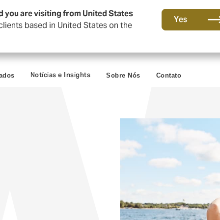
d you are visiting from United States
Yes
lients based in United States on the
Notícias e Insights
vados
Sobre Nós
Contato
o