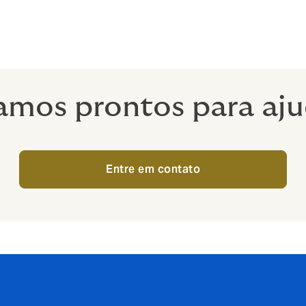
ncaixem exatamente com os termos e 

isso, trabalhamos com reguladores de

omoções assim que estão ativas, para 

 conforme descrito.
amos prontos para aju
Entre em contato