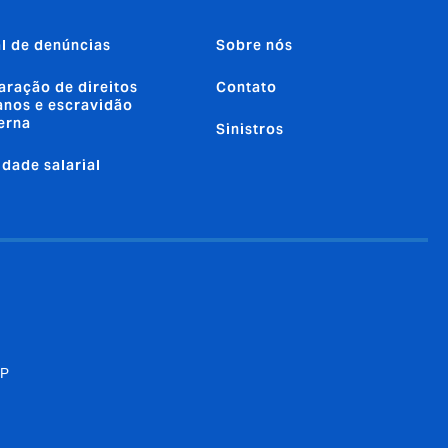
l de denúncias
Sobre nós
aração de direitos
Contato
nos e escravidão
erna
Sinistros
ldade salarial
SP