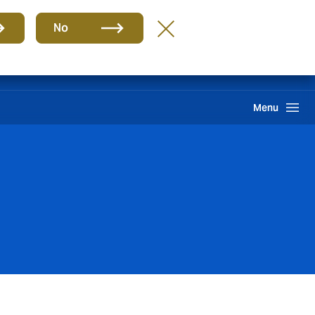
Grupo
BR-PT
No
Sinistros
Howden One Network
Buscar
Menu