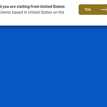
d you are visiting from United States
Yes
lients based in United States on the