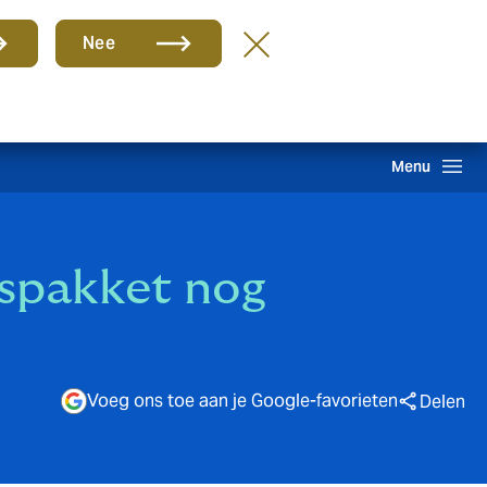
Groep
NL
Nee
hade melden
Inloggen
Howden One Network
Zoeken
Menu
gspakket nog
Voeg ons toe aan je Google-favorieten
Delen