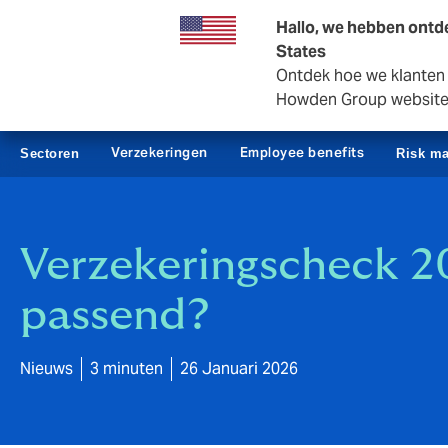
Zakelijk
Private Insurance
Hallo, we hebben ontde
States
Ontdek hoe we klanten i
Howden Group websit
Verzekeringen
Employee benefits
Sectoren
Risk m
Verzekeringscheck 2
passend?
Nieuws
3 minuten
26 Januari 2026