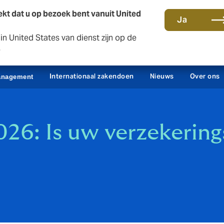
kt dat u op bezoek bent vanuit United
Ja
n United States van dienst zijn op de
Contact en kantoren
Sc
e
Internationaal zakendoen
Nieuws
Over ons
anagement
026: Is uw verzekerin