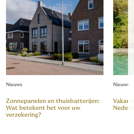
Nieuws
Nieuws
Zonnepanelen en thuisbatterijen:
Vakanti
Wat betekent het voor uw
Nederl
verzekering?