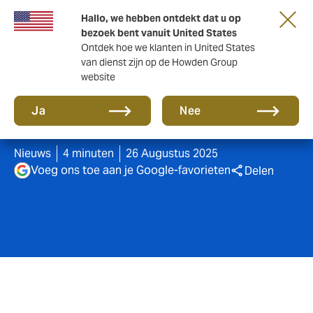
Hallo, we hebben ontdekt dat u op
bezoek bent vanuit United States
Ontdek hoe we klanten in United States
van dienst zijn op de Howden Group
website
Echtscheiding: Wat moet u
Ja
Nee
regelen?
Nieuws
4 minuten
26 Augustus 2025
Voeg ons toe aan je Google-favorieten
Delen