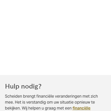
Belastingzaken na scheiding
Na de scheiding bent u meestal niet langer elkaars
fiscale partner. Dit betekent dat u ieder apart
belastingaangifte moet doen. En dat u inkomsten en
aftrekposten niet meer mag verdelen. Dit kan invloed
hebben op het te betalen bedrag. Pas uw voorlopige
aangifte aan om verrassingen bij de definitieve aanslag
te voorkomen.
Hulp nodig?
Scheiden brengt financiële veranderingen met zich
mee. Het is verstandig om uw situatie opnieuw te
bekijken. Wij helpen u graag met een
financiële