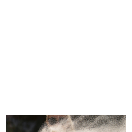
Mais
71% des sinistres proviennent d'Afrique
,
majoritairement liés au secteur public
(72 %
des
sinistres
),
même
si les
indemnisations sont réparties
plus
équitablement
entre
public (54 %) et
privé
(46 %).
Les secteurs les plus touchés en valeur
sont stratégiques pour les grands groupes :
l’agriculture et ses filières de soutien,
l’extraction de minéraux chimiques et
d’engrais,
les projets de construction hydraulique,
les infrastructures routières et,
les activités de soutien à l’extraction de
pétrole et de gaz naturel.