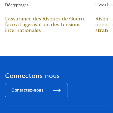
Décryptages
Livres bl
L’assurance des Risques de Guerre
Risques
face à l’aggravation des tensions
opportu
internationales
stratég
Connectons-nous
Contactez-nous