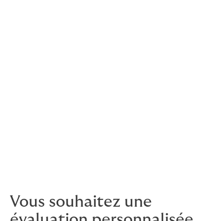
instabilité réglementaire),
vérifier l'assurabilité
des projets et optimiser
leur présentation aux assureurs,
proposer des solutions
d’assurance-crédit et
risque politique sur mesure,
et
donner à nos clients la confiance
nécessaire
pour investir et se développer
dans un environnement incertain.
À l’heure où l’Afrique entre dans une phase électorale
déterminante, l’assurance crédit et risque politique
s’impose comme un
outil de sécurisation et de
croissance
: protéger les investissements, rassurer les
banques, sécuriser les projets.
Vous souhaitez une
évaluation personnalisée