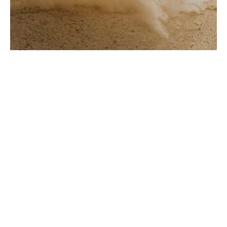
Moins de sinistres, mais
une concentration
inquiétante
En 2025, le marché mondial de l’assurance-crédit et
risque politique a enregistré 185 sinistres pour plus de
400 millions USD – en baisse de 25 % sur un an.