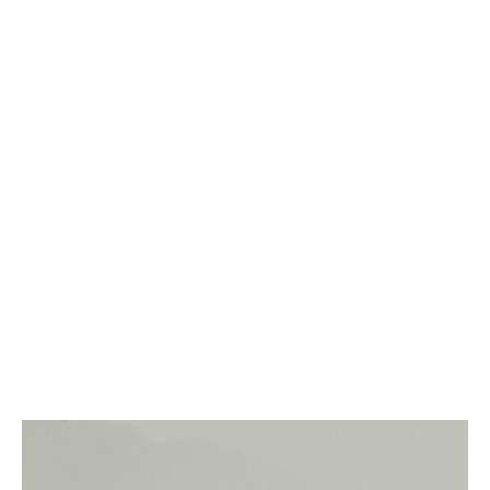
étrangers, transitions difficiles – montrent combien
ces périodes peuvent générer :
des
émeutes
et
violences
politiques
,
des
risques de blocages contractuels
(retards, rupture d’engagements),
voire des
défauts
souverains
, lorsque de
nouveaux gouvernements refusent d’honorer
les dettes de leurs prédécesseurs.
À cela s’ajoute un paradoxe :
l’Afrique dispose de
ressources immenses et d’un besoin urgent
d’investissements, mais doit encore convaincre les
investisseurs internationaux de la fiabilité des
engagements contractuels.