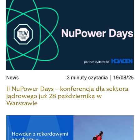
News
3 minuty czytania
19/08/25
II NuPower Days – konferencja dla sektora
jądrowego już 28 października w
Warszawie