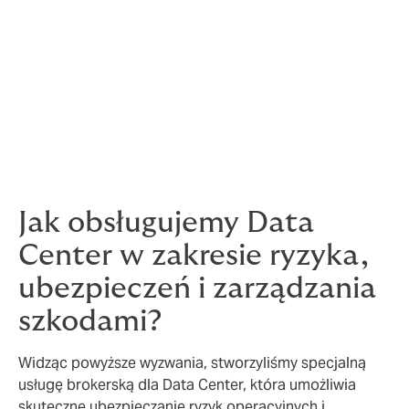
dynamiczna i partnerska współpraca z
wieloma podmiotami zaangażowanymi w
te procesy i sprawne koordynowanie
działań zmierzających do wypłaty
odszkodowania;
Jak obsługujemy Data
Center w zakresie ryzyka,
ubezpieczeń i zarządzania
szkodami?
Widząc powyższe wyzwania, stworzyliśmy specjalną
usługę brokerską dla Data Center, która umożliwia
skuteczne ubezpieczanie ryzyk operacyjnych i