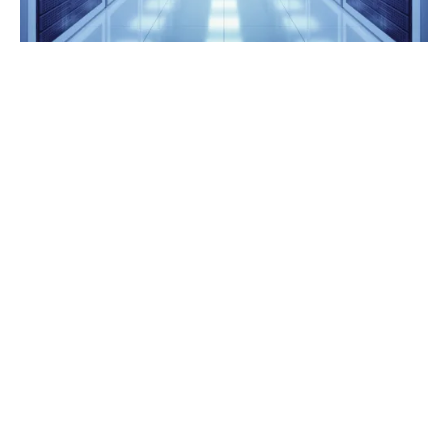
Zaprojektowaliśmy naszą usługę
tak, aby mogła wspierać
działalność naszych klientów w
każdej fazie cyklu życia Data
Center, tj.:
na etapie projektowym i inwestycyjnym –
w zakresie ryzyk związanych z
projektowaniem i budową centrum