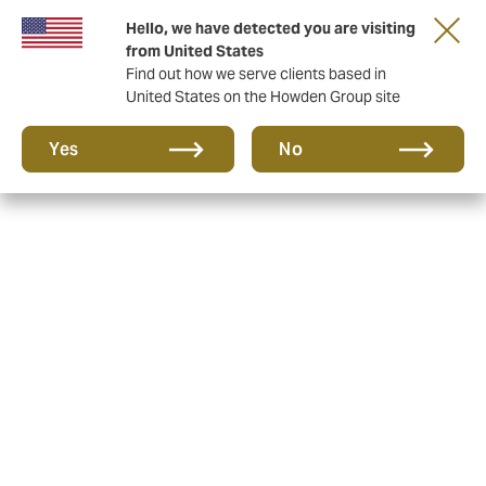
Hello, we have detected you are visiting
from United States
Find out how we serve clients based in
United States on the Howden Group site
Yes
No
Ubezpieczenia dla Twojego
Data Center
Zminimalizuj swoje ryzyka finansowe i reputacyjne
dzięki spersonalizowanemu programowi ubezpieczenia
i wsparciu w obsłudze szkód.
Dlaczego ryzyka Data Center wymagają
szczególnej uwagi przy tworzeniu
ubezpieczeń?