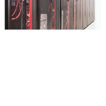
Z naszych doświadczeń wynika, że główne
wyzwania w tym procesie mogą polegać na:
pełnym zrozumieniu ryzyka i konieczności
uwzględnieniu wielu detali, które mogą
skutkować powstaniem szkody (przykład: