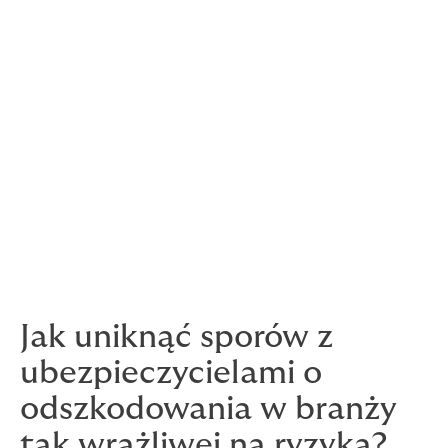
działają centra danych stawia
decydentom wysokie wymagania w
zakresie zapewnienia zgodności.
Wszystkie te czynniki sprawiają, że ryzyka związane z
Data Center są skomplikowane i dynamiczne, co
wymaga specjalistycznego podejścia do ubezpieczeń.
Rynek ubezpieczeniowy musi rozumieć te ryzyka i
dostosować swoje produkty, aby skutecznie je
pokrywać.
Jak uniknąć sporów z
ubezpieczycielami o
odszkodowania w branży
tak wrażliwej na ryzyka?