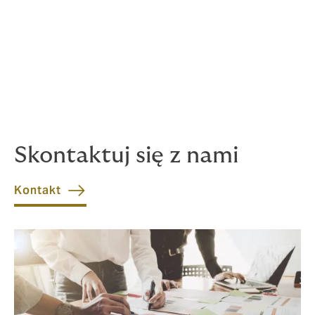
Klauzulę ograniczonego dostępu (utrata zysku
na skutek utraty / utrudnienia dostępu
do/z miejsca prowadzenia działalności)
Klauzulę kosztów rzeczoznawców (koszty
poniesione z tytułu oględzin, analiz i ekspertyz
przeprowadzanych przez rzeczoznawców i
biegłych)
Skontaktuj się z nami
Kontakt