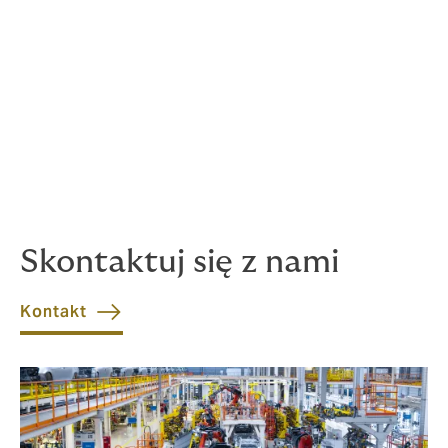
odpowiedzialność cywilną ubezpieczonych podmiotów
(wszystkich podmiotów realizujących ubezpieczone
prace) w związku ze szkodami osobowymi lub
rzeczowymi, jakie powstaną w związku z realizacją
ubezpieczonych prac.
Dodatkowo możliwe jest uzyskanie ochrony dla utraty
spodziewanego zysku inwestora jako następstwa
ubezpieczonej szkody rzeczowej.
Skontaktuj się z nami
Kontakt