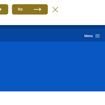
Grupa
PL
No
Likwidacja szkód
Howden One Network
Szukaj
Menu