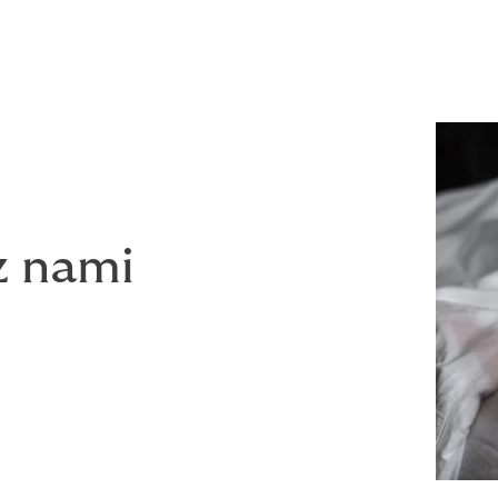
 obaw. Do każdego Klienta podchodzimy indywidualnie.
z nami