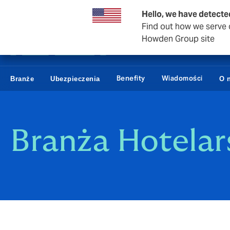
Usługi brokerskie
Hello, we have detecte
Find out how we serve c
Howden Group site
Benefity
Wiadomości
Branże
Ubezpieczenia
O 
Branża Hotelar