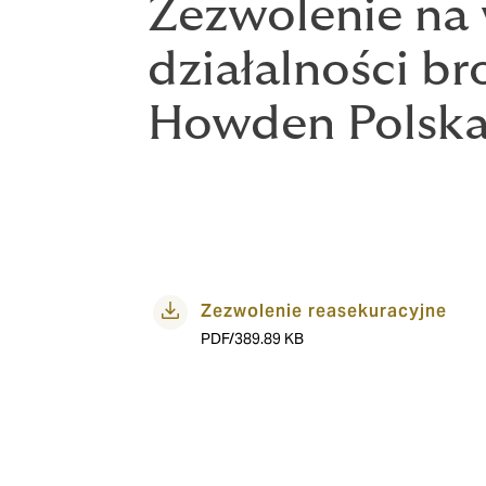
​​​Zezwolenie 
działalności br
Howden Polsk
Zezwolenie reasekuracyjne
PDF/389.89 KB