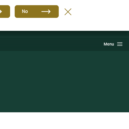
Grupa
PL
No
Likwidacja szkód
Howden One Network
Szukaj
Menu