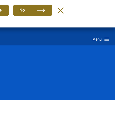
Grupa
PL
No
Likwidacja szkód
Howden One Network
Szukaj
Menu