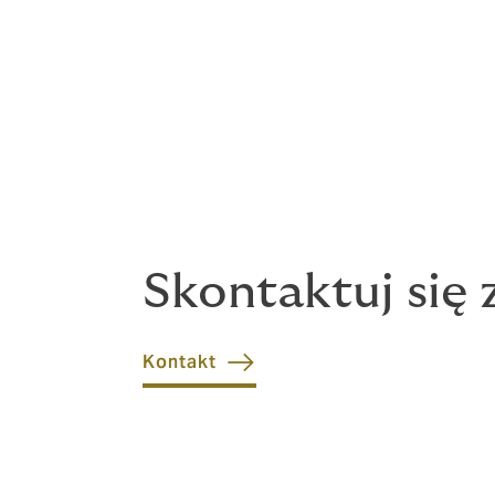
Po znacznie bardziej niestandardow
Ubezpieczenie uzależnione od wy
Ubezpieczenie kontraktów i trans
Ubezpieczenia dedykowane dla ki
Skontaktuj się 
Kontakt