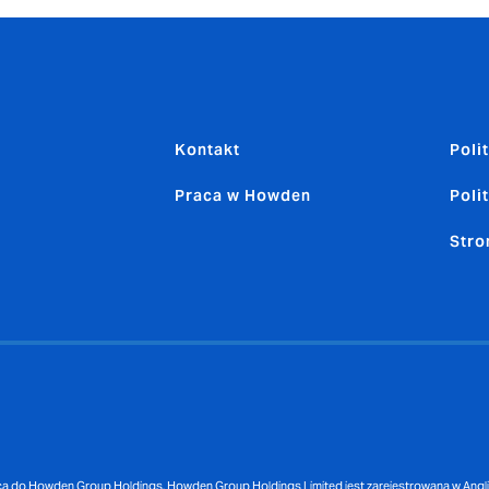
Kontakt
Poli
Praca w Howden
Poli
Stro
do Howden Group Holdings. Howden Group Holdings Limited jest zarejestrowana w Anglii 