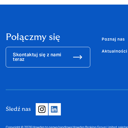
Połączmy się
Poznaj nas
Aktualności
Skontaktuj się z nami
teraz
Śledź nas
Copyright © 2026 Howden to nazwa handlowa Howden Broking Group Limited, należąca 