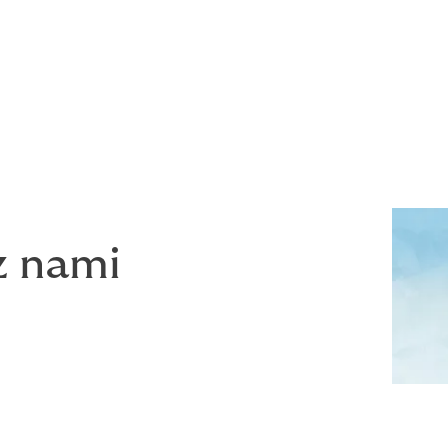
e produkty jak:
niku sportowego
akcji kontraktowych
biców danego klubu
z nami