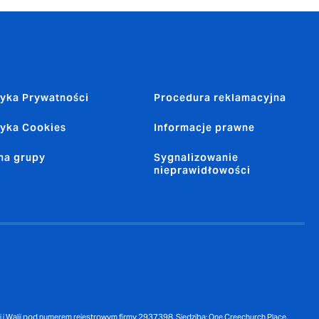
tyka Prywatności
Procedura reklamacyjna
tyka Cookies
Informacje prawne
na grupy
Sygnalizowanie
nieprawidłowości
i Walii pod numerem rejestrowym firmy 2937398. Siedziba: One Creechurch Place,