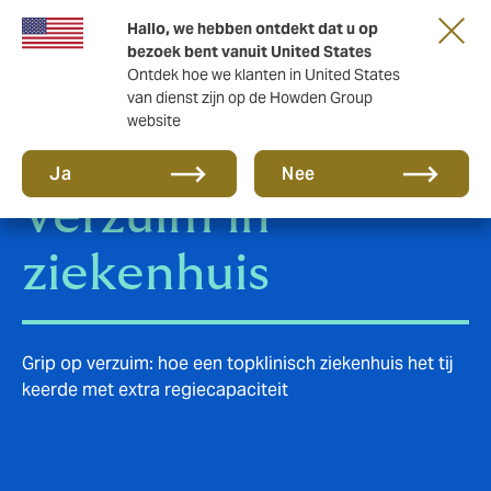
Hallo, we hebben ontdekt dat u op
bezoek bent vanuit United States
Ontdek hoe we klanten in United States
van dienst zijn op de Howden Group
website
Klantverhaal -
Ja
Nee
Verzuim in
ziekenhuis
Grip op verzuim: hoe een topklinisch ziekenhuis het tij
keerde met extra regiecapaciteit