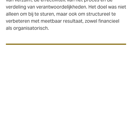
verdeling van verantwoordelijkheden. Het doel was niet
alleen om bij te sturen, maar ook om structureel te
verbeteren met meetbaar resultaat, zowel financieel
als organisatorisch.
Aanpak en uitvoering
Howden startte met een integrale analyse van de
verzuimorganisatie. Er zijn interviews gehouden, 20
langdurige verzuimdossiers diepgaand onderzocht, en
het proces rondom verzuimbegeleiding volledig
doorgelicht. Uit de analyse bleek onder andere: