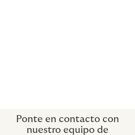
¿Por qué las Fianzas emitidas por Afianzadoras son
superiores a las Fianzas bancarias?
Las Fianzas emitidas por un banco disminuyen el
margen disponible en las líneas de crédito y pueden
limitar las oportunidades de crecimiento.
Las Afianzadoras generalmente emiten Fianzas sin
garantía, que se proporcionan sobre la base de la
evaluación de la solidez financiera de una empresa y
su historial probado. La emisión de Fianzas por parte
de una aseguradora no afecta al capital circulante ni a
las líneas de crédito bancarias, por lo que puede
suponer un impulso útil para la liquidez de una
empresa.
Ponte en contacto con
nuestro equipo de