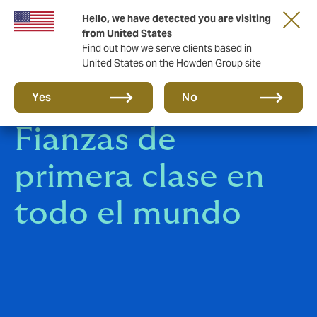
Hello, we have detected you are visiting
from United States
Find out how we serve clients based in
United States on the Howden Group site
Soluciones de
Yes
No
Fianzas de
primera clase en
todo el mundo