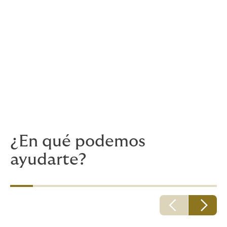
responsabilidad entre las partes del proyecto
Gestión de reclamaciones
Gestionar el programa de seguros.
Dado que los planes aventureros se convierten
rápidamente en obstáculos y detalles mundanos,
necesitarás asesores con amplia experiencia y una
visión actualizada de los riesgos. Estamos aquí para
ayudarte a que todo vaya sobre ruedas.
¿En qué podemos
ayudarte?