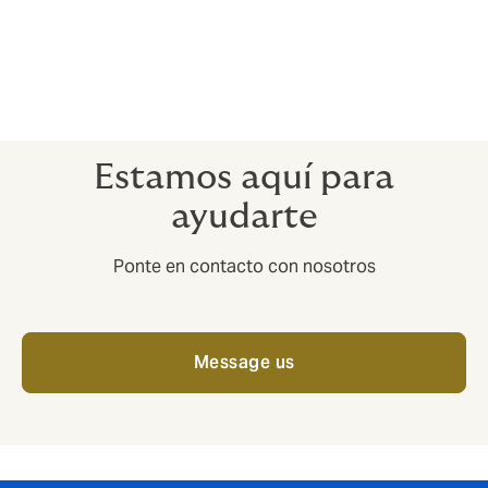
pagar rescates exorbitantes.
En esta situación, saber que estás cubierto puede
ayudarte a centrarte en lo realmente importante: que
tu gente vuelva a casa sana y salva.
Estamos aquí para
ayudarte
Ponte en contacto con nosotros
Message us