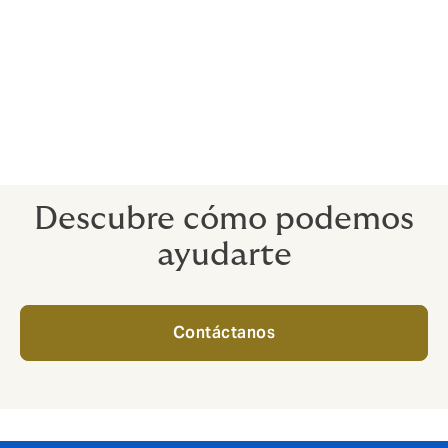
negocio.
Una gestión eficaz del riesgo te ayudará a seguir
operando sin importar lo que esté a la vuelta de la
esquina. Nuestro equipo puede desarrollar estrategias
desde cero o trabajar con tus recursos internos de
gestión de riesgos para ofrecerte apoyo
especializado.
Descubre cómo podemos
ayudarte
Contáctanos