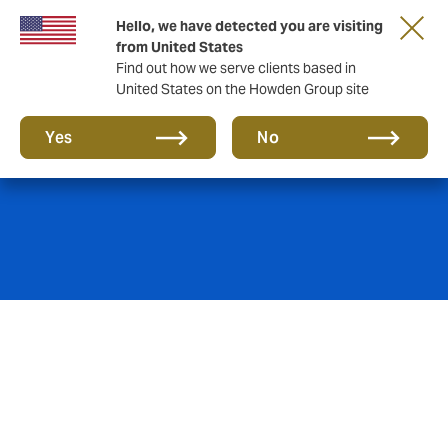
Hello, we have detected you are visiting
from United States
Find out how we serve clients based in
United States on the Howden Group site
Hotelería
Yes
No
Trabajamos con empresas de todo el sector