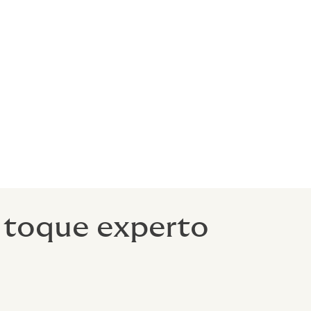
s mercados
nanciera.
veedores de
ica y
tal
l toque experto