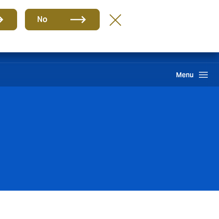
Grupo
ES
No
Clientes
Reclamación
Howden One Network
Buscar
Menu