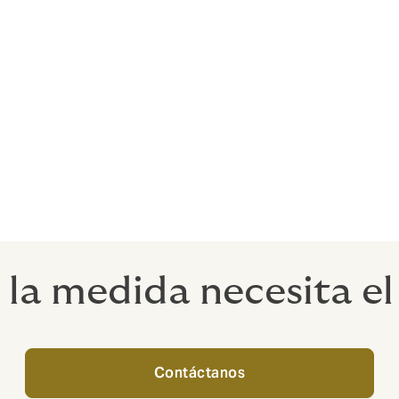
d de aseguradoras participantes, conectadas tanto con lo
London, con el fin de proporcionar la máxima estabilidad fi
tica, disfrutamos de un acceso privilegiado a más de 40 pro
ia en riesgos globales de indemnización profesional cibernét
suma total asegurada. Para saber cómo calcular la suma to
y mismo con un corredor Howden.
 la medida necesita e
Contáctanos