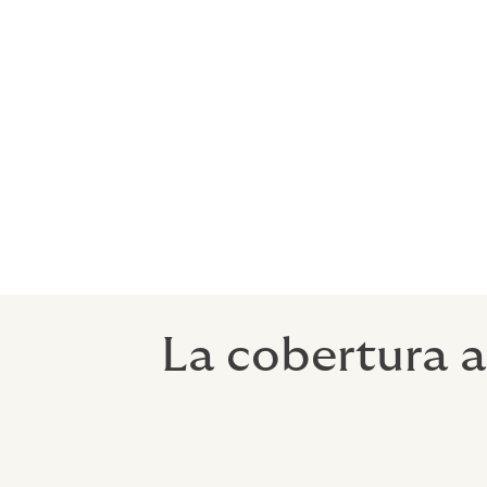
Howden tiene acceso a una amplia varieda
locales como con el mercado de Lloyds of 
En lo que respecta a la cobertura ciberné
seguros, todos ellos con amplia experienc
tecnológica.
Muchos bancos subestiman gravemente su 
asegurada con mayor precisión, habla ho
La cobertura a