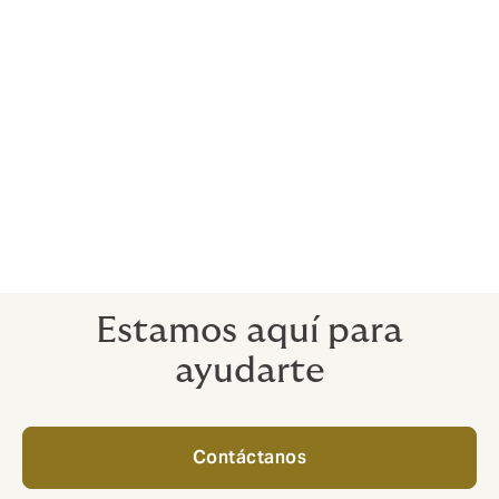
Podemos pasar de una conversación inicial a tener
una póliza hecha a la medida en un plazo de 17 días.
La duración de la póliza suele coincidir con la del
acuerdo de adquisición o, en el caso de una póliza
para el comprador, ampliarla. La duración de la póliza
suele ser de 18 a 36 meses para las garantías
generales y de siete años para las garantías de
titularidad, capacidad e impuestos.
Estamos aquí para
ayudarte
Contáctanos